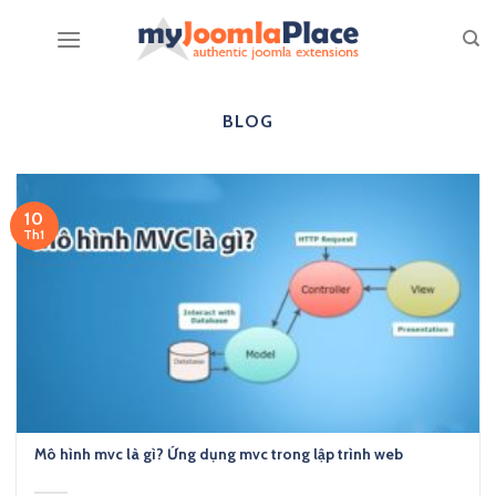
Skip
to
content
BLOG
10
Th1
Mô hình mvc là gì? Ứng dụng mvc trong lập trình web