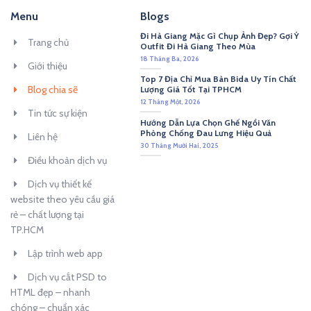
Menu
Blogs
Đi Hà Giang Mặc Gì Chụp Ảnh Đẹp? Gợi Ý
Trang chủ
Outfit Đi Hà Giang Theo Mùa
18 Tháng Ba, 2026
Giới thiệu
Top 7 Địa Chỉ Mua Bàn Bida Uy Tín Chất
Blog chia sẽ
Lượng Giá Tốt Tại TPHCM
12 Tháng Một, 2026
Tin tức sự kiện
Hướng Dẫn Lựa Chọn Ghế Ngồi Văn
Phòng Chống Đau Lưng Hiệu Quả
Liên hệ
30 Tháng Mười Hai, 2025
Điều khoản dịch vụ
Dịch vụ thiết kế
website theo yêu cầu giá
rẻ – chất lượng tại
TP.HCM
Lập trình web app
Dịch vụ cắt PSD to
HTML đẹp – nhanh
chóng – chuẩn xác