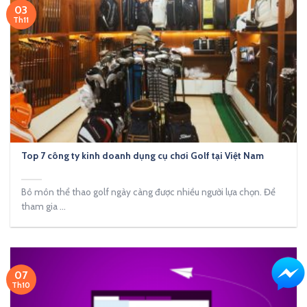
03
Th11
Top 7 công ty kinh doanh dụng cụ chơi Golf tại Việt Nam
Bô môn thể thao golf ngày càng được nhiều người lựa chọn. Để
tham gia ...
07
Th10