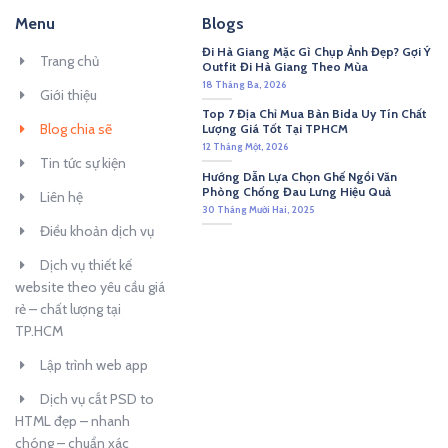
Menu
Blogs
Đi Hà Giang Mặc Gì Chụp Ảnh Đẹp? Gợi Ý
Trang chủ
Outfit Đi Hà Giang Theo Mùa
18 Tháng Ba, 2026
Giới thiệu
Top 7 Địa Chỉ Mua Bàn Bida Uy Tín Chất
Blog chia sẽ
Lượng Giá Tốt Tại TPHCM
12 Tháng Một, 2026
Tin tức sự kiện
Hướng Dẫn Lựa Chọn Ghế Ngồi Văn
Phòng Chống Đau Lưng Hiệu Quả
Liên hệ
30 Tháng Mười Hai, 2025
Điều khoản dịch vụ
Dịch vụ thiết kế
website theo yêu cầu giá
rẻ – chất lượng tại
TP.HCM
Lập trình web app
Dịch vụ cắt PSD to
HTML đẹp – nhanh
chóng – chuẩn xác