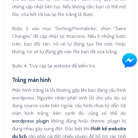
chúng cập nhật liên tục. Nếu không cần, bạn có thể mở
file, xóa hết rồi lưu lại file trắng là được.
Bước 3: vào mục “Setting/Permalinks”, chọn “Save
Changes” để cập nhật lại .htaccess. Nếu ở những bước
trên, bạn đổi tên, nó sẽ tự động tạo file mới. Hoặc
không, nó sẽ tự động ghi vào file bạn đã xóa trắng.
Bước 4: Truy cập lại website để kiểm tra.
Trắng màn hình
Màn hình trắng là lỗi thường gặp khi bạn đang cấu hình
wordpress. Nguyên nhân phát sinh lỗi chủ yếu do sử
dụng source code bên ngoài, cấu hình chưa kỹ dẫn tới
màn hình trắng. Bên cạnh đó, cũng có thể do
wordpress plugin
không đúng hoặc theme, plugin bị
đụng nhau gây xung đột. Đặc biệt khi
thiết kế website
du lịch
cần phải cài đặt nhiều plugin để hỗ trợ các tính