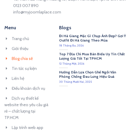
0123 007 890
info@myjoomlaplace.com
Menu
Blogs
Đi Hà Giang Mặc Gì Chụp Ảnh Đẹp? Gợi Ý
Trang chủ
Outfit Đi Hà Giang Theo Mùa
18 Tháng Ba, 2026
Giới thiệu
Top 7 Địa Chỉ Mua Bàn Bida Uy Tín Chất
Blog chia sẽ
Lượng Giá Tốt Tại TPHCM
12 Tháng Một, 2026
Tin tức sự kiện
Hướng Dẫn Lựa Chọn Ghế Ngồi Văn
Phòng Chống Đau Lưng Hiệu Quả
Liên hệ
30 Tháng Mười Hai, 2025
Điều khoản dịch vụ
Dịch vụ thiết kế
website theo yêu cầu giá
rẻ – chất lượng tại
TP.HCM
Lập trình web app