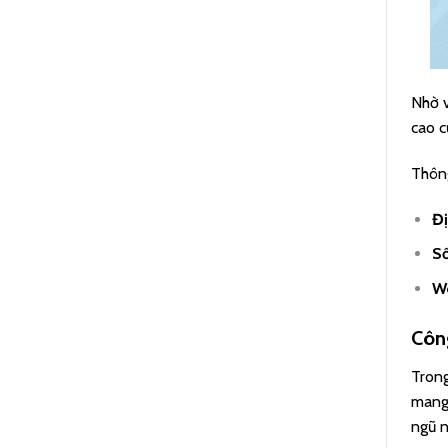
Nhờ v
cao c
Thông
Đị
Số
W
Côn
Trong
mang 
ngũ n