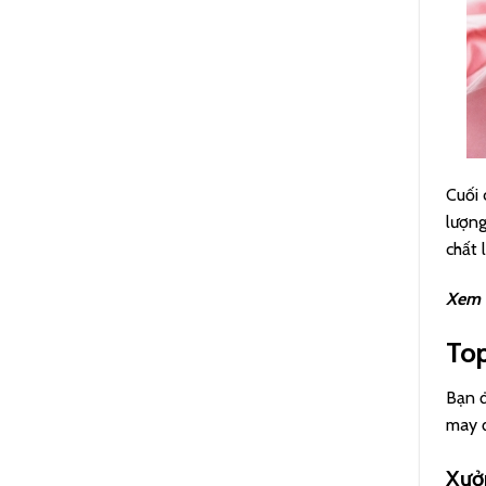
Cuối 
lượng
chất 
Xem 
Top
Bạn đ
may đ
Xưở