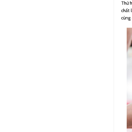
Thứ h
chất 
cùng 