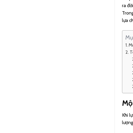
ra đờ
Trong
lựa c
Mụ
Mộ
T
Một
Khi l
lượng