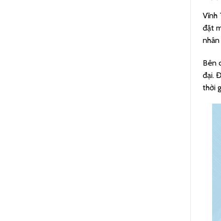
Vĩnh 
đặt m
nhân 
Bên c
đại. 
thời 