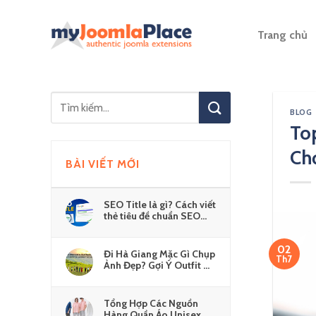
Skip
to
Trang chủ
content
BLOG
To
Ch
BÀI VIẾT MỚI
SEO Title là gì? Cách viết
thẻ tiêu đề chuẩn SEO
cho Website
02
Đi Hà Giang Mặc Gì Chụp
Th7
Ảnh Đẹp? Gợi Ý Outfit Đi
Hà Giang Theo Mùa
Tổng Hợp Các Nguồn
Hàng Quần Áo Unisex