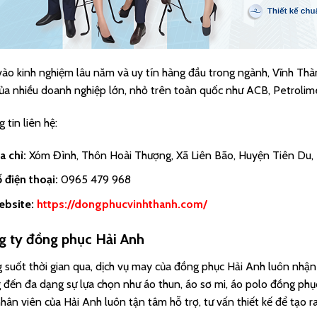
ào kinh nghiệm lâu năm và uy tín hàng đầu trong ngành, Vĩnh Thà
ủa nhiều doanh nghiệp lớn, nhỏ trên toàn quốc như ACB, Petrolime
 tin liên hệ:
a chỉ:
Xóm Đình, Thôn Hoài Thượng, Xã Liên Bão, Huyện Tiên Du, 
 điện thoại:
0965 479 968
ebsite:
https://dongphucvinhthanh.com/
g ty đồng phục Hải Anh
 suốt thời gian qua, dịch vụ may của đồng phục Hải Anh luôn nhận 
đến đa dạng sự lựa chọn như áo thun, áo sơ mi, áo polo đồng phục
hân viên của Hải Anh luôn tận tâm hỗ trợ, tư vấn thiết kế để tạo 