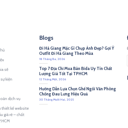
Blogs
Đi Hà Giang Mặc Gì Chụp Ảnh Đẹp? Gợi Ý
chủ
Outfit Đi Hà Giang Theo Mùa
18 Tháng Ba, 2026
iệu
Top 7 Địa Chỉ Mua Bàn Bida Uy Tín Chất
ia sẽ
Lượng Giá Tốt Tại TPHCM
 sự kiện
12 Tháng Một, 2026
Hướng Dẫn Lựa Chọn Ghế Ngồi Văn Phòng
Chống Đau Lưng Hiệu Quả
hoản dịch vụ
30 Tháng Mười Hai, 2025
 thiết kế website
u giá rẻ – chất
TP.HCM