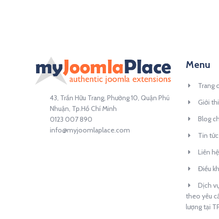
Menu
Trang 
43, Trần Hữu Trang, Phường 10, Quận Phú
Giới th
Nhuận, Tp.Hồ Chí Minh
Blog ch
0123 007 890
info@myjoomlaplace.com
Tin tức
Liên hệ
Điều k
Dịch vụ
theo yêu cầ
lượng tại 