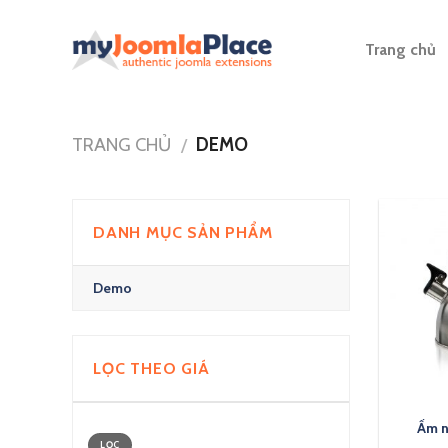
Skip
to
Trang chủ
content
TRANG CHỦ
DEMO
/
DANH MỤC SẢN PHẨM
Demo
LỌC THEO GIÁ
Ấm n
LỌC