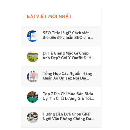
BÀI VIẾT MỚI NHẤT
SEO Title là gì? Cách viết
thẻ tiêu đề chuẩn SEO cho
Website
Đi Hà Giang Mặc Gì Chụp
Ảnh Đẹp? Gợi Ý Outfit Đi Hà
Giang Theo Mùa
Tổng Hợp Các Nguồn Hàng
Quần Áo Unisex Nội Địa
Trung Giá Gốc Tận Xưởng
Top 7 Địa Chỉ Mua Bàn Bida
Uy Tín Chất Lượng Giá Tốt
Tại TPHCM
Hướng Dẫn Lựa Chọn Ghế
Ngồi Văn Phòng Chống Đau
Lưng Hiệu Quả