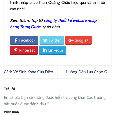
trình nhập sỉ áo thun Quảng Châu hiệu quả và sinh lời
cao nhé!
Xem thêm:
Top 10
công ty thiết kế website nhập
hàng Trung Quốc
uy tín nhất
Facebook
Twitter
Google+
Pinterest
LinkedIn
Cách Vệ Sinh Khóa Cửa Điện
Hướng Dẫn Lựa Chọn Ghế
Tử Đơn Giản Đảm Bảo Sạch
Ngồi Văn Phòng Chống Đau
Và Bền
Lưng Hiệu Quả
Trả lời
Email của bạn sẽ không được hiển thị công khai.
Các trường
bắt buộc được đánh dấu
*
Bình luận