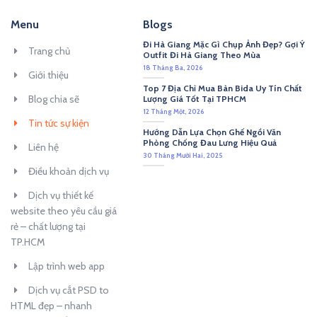
Menu
Blogs
Đi Hà Giang Mặc Gì Chụp Ảnh Đẹp? Gợi Ý
Trang chủ
Outfit Đi Hà Giang Theo Mùa
18 Tháng Ba, 2026
Giới thiệu
Top 7 Địa Chỉ Mua Bàn Bida Uy Tín Chất
Blog chia sẽ
Lượng Giá Tốt Tại TPHCM
12 Tháng Một, 2026
Tin tức sự kiện
Hướng Dẫn Lựa Chọn Ghế Ngồi Văn
Phòng Chống Đau Lưng Hiệu Quả
Liên hệ
30 Tháng Mười Hai, 2025
Điều khoản dịch vụ
Dịch vụ thiết kế
website theo yêu cầu giá
rẻ – chất lượng tại
TP.HCM
Lập trình web app
Dịch vụ cắt PSD to
HTML đẹp – nhanh