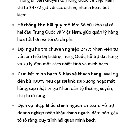
Thời gian vận chuyển từ Trung Quốc về Việt Nam
chỉ từ 24-72 giờ với các dịch vụ nhanh hoặc tiết
kiệm.
Hệ thống kho bãi quy mô lớn:
Sở hữu kho tại cả
hai đầu Trung Quốc và Việt Nam, giúp quản lý hàng
hóa tốt hơn và tối ưu chi phí.
Đội ngũ hỗ trợ chuyên nghiệp 24/7:
Nhân viên tư
vấn am hiểu thị trường Trung Quốc, hỗ trợ đặt hàng
và xử lý đơn một cách nhiệt tình và minh bạch.
Cam kết minh bạch & bảo vệ khách hàng:
WeLog
đền bù 100% nếu đặt sai link, sai xưởng hoặc mất
hàng; cập nhật tỷ giá Nhân dân tệ thường xuyên;
chi phí rõ ràng.
Dịch vụ nhập khẩu chính ngạch an toàn:
Hỗ trợ
doanh nghiệp nhập khẩu chính ngạch, đảm bảo giấy
tờ rõ ràng, quy trình hải quan minh bạch.