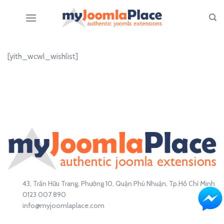
Skip
to
content
[yith_wcwl_wishlist]
43, Trần Hữu Trang, Phường 10, Quận Phú Nhuận, Tp.Hồ Chí Minh
0123 007 890
info@myjoomlaplace.com