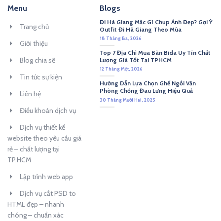
Menu
Blogs
Đi Hà Giang Mặc Gì Chụp Ảnh Đẹp? Gợi Ý
Trang chủ
Outfit Đi Hà Giang Theo Mùa
18 Tháng Ba, 2026
Giới thiệu
Top 7 Địa Chỉ Mua Bàn Bida Uy Tín Chất
Blog chia sẽ
Lượng Giá Tốt Tại TPHCM
12 Tháng Một, 2026
Tin tức sự kiện
Hướng Dẫn Lựa Chọn Ghế Ngồi Văn
Phòng Chống Đau Lưng Hiệu Quả
Liên hệ
30 Tháng Mười Hai, 2025
Điều khoản dịch vụ
Dịch vụ thiết kế
website theo yêu cầu giá
rẻ – chất lượng tại
TP.HCM
Lập trình web app
Dịch vụ cắt PSD to
HTML đẹp – nhanh
chóng – chuẩn xác