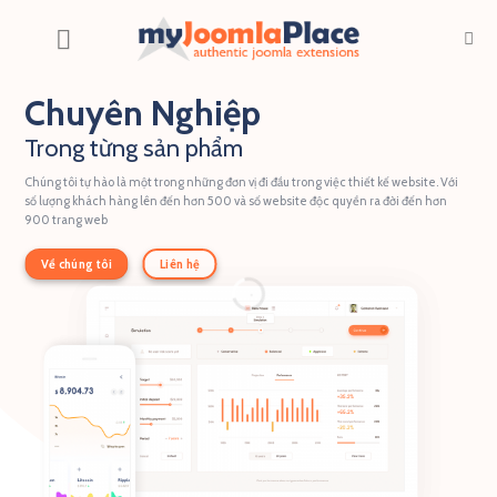
Skip
to
content
Chuyên Nghiệp
Trong từng sản phẩm
Chúng tôi tự hào là một trong những đơn vị đi đầu trong việc thiết kế website. Với
số lượng khách hàng lên đến hơn 500 và số website độc quyền ra đời đến hơn
900 trang web
Về chúng tôi
Liên hệ